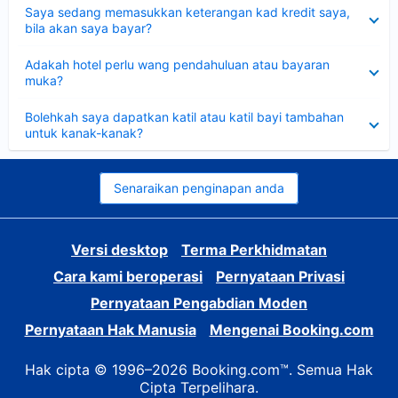
Dikecilkan
Saya sedang memasukkan keterangan kad kredit saya,
bila akan saya bayar?
Dikecilkan
Adakah hotel perlu wang pendahuluan atau bayaran
muka?
Dikecilkan
Bolehkah saya dapatkan katil atau katil bayi tambahan
untuk kanak-kanak?
Senaraikan penginapan anda
Versi desktop
Terma Perkhidmatan
Cara kami beroperasi
Pernyataan Privasi
Pernyataan Pengabdian Moden
Pernyataan Hak Manusia
Mengenai Booking.com
Hak cipta © 1996–2026 Booking.com™. Semua Hak
Cipta Terpelihara.