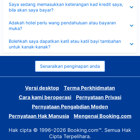
Dikecilkan
Saya sedang memasukkan keterangan kad kredit saya,
bila akan saya bayar?
Dikecilkan
Adakah hotel perlu wang pendahuluan atau bayaran
muka?
Dikecilkan
Bolehkah saya dapatkan katil atau katil bayi tambahan
untuk kanak-kanak?
Senaraikan penginapan anda
Versi desktop
Terma Perkhidmatan
Cara kami beroperasi
Pernyataan Privasi
Pernyataan Pengabdian Moden
Pernyataan Hak Manusia
Mengenai Booking.com
Hak cipta © 1996–2026 Booking.com™. Semua Hak
Cipta Terpelihara.