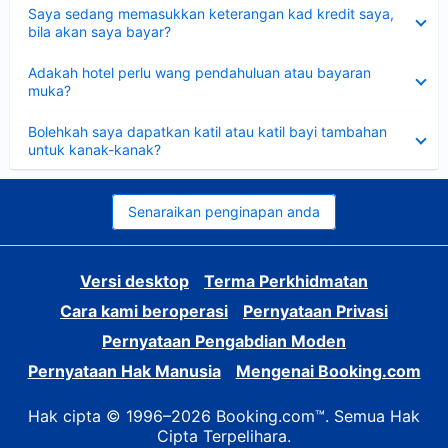
Dikecilkan
Saya sedang memasukkan keterangan kad kredit saya,
bila akan saya bayar?
Dikecilkan
Adakah hotel perlu wang pendahuluan atau bayaran
muka?
Dikecilkan
Bolehkah saya dapatkan katil atau katil bayi tambahan
untuk kanak-kanak?
Senaraikan penginapan anda
Versi desktop
Terma Perkhidmatan
Cara kami beroperasi
Pernyataan Privasi
Pernyataan Pengabdian Moden
Pernyataan Hak Manusia
Mengenai Booking.com
Hak cipta © 1996–2026 Booking.com™. Semua Hak
Cipta Terpelihara.