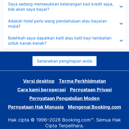
Dikecilkan
Saya sedang memasukkan keterangan kad kredit saya,
bila akan saya bayar?
Dikecilkan
Adakah hotel perlu wang pendahuluan atau bayaran
muka?
Dikecilkan
Bolehkah saya dapatkan katil atau katil bayi tambahan
untuk kanak-kanak?
Senaraikan penginapan anda
Versi desktop
Terma Perkhidmatan
Cara kami beroperasi
Pernyataan Privasi
Pernyataan Pengabdian Moden
Pernyataan Hak Manusia
Mengenai Booking.com
Hak cipta © 1996–2026 Booking.com™. Semua Hak
Cipta Terpelihara.