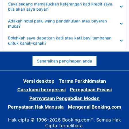
Dikecilkan
Saya sedang memasukkan keterangan kad kredit saya,
bila akan saya bayar?
Dikecilkan
Adakah hotel perlu wang pendahuluan atau bayaran
muka?
Dikecilkan
Bolehkah saya dapatkan katil atau katil bayi tambahan
untuk kanak-kanak?
Senaraikan penginapan anda
Versi desktop
Terma Perkhidmatan
Cara kami beroperasi
Pernyataan Privasi
Pernyataan Pengabdian Moden
Pernyataan Hak Manusia
Mengenai Booking.com
Hak cipta © 1996–2026 Booking.com™. Semua Hak
Cipta Terpelihara.