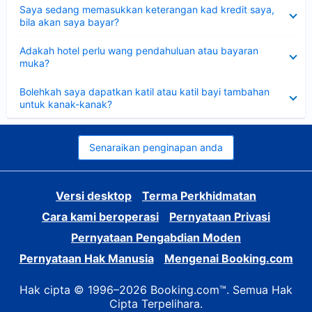
Dikecilkan
Saya sedang memasukkan keterangan kad kredit saya,
bila akan saya bayar?
Dikecilkan
Adakah hotel perlu wang pendahuluan atau bayaran
muka?
Dikecilkan
Bolehkah saya dapatkan katil atau katil bayi tambahan
untuk kanak-kanak?
Senaraikan penginapan anda
Versi desktop
Terma Perkhidmatan
Cara kami beroperasi
Pernyataan Privasi
Pernyataan Pengabdian Moden
Pernyataan Hak Manusia
Mengenai Booking.com
Hak cipta © 1996–2026 Booking.com™. Semua Hak
Cipta Terpelihara.