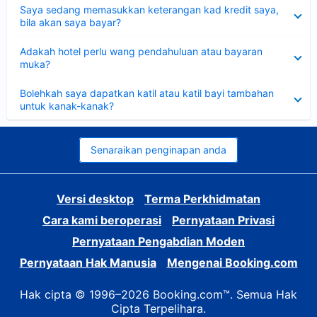
Dikecilkan
Saya sedang memasukkan keterangan kad kredit saya,
bila akan saya bayar?
Dikecilkan
Adakah hotel perlu wang pendahuluan atau bayaran
muka?
Dikecilkan
Bolehkah saya dapatkan katil atau katil bayi tambahan
untuk kanak-kanak?
Senaraikan penginapan anda
Versi desktop
Terma Perkhidmatan
Cara kami beroperasi
Pernyataan Privasi
Pernyataan Pengabdian Moden
Pernyataan Hak Manusia
Mengenai Booking.com
Hak cipta © 1996–2026 Booking.com™. Semua Hak
Cipta Terpelihara.