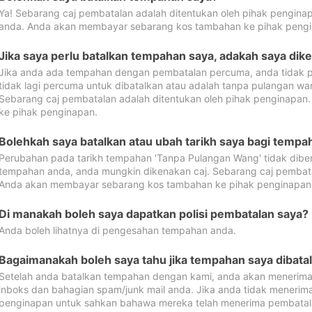
Ya! Sebarang caj pembatalan adalah ditentukan oleh pihak pengina
anda. Anda akan membayar sebarang kos tambahan ke pihak pengi
Jika saya perlu batalkan tempahan saya, adakah saya dik
Jika anda ada tempahan dengan pembatalan percuma, anda tidak p
tidak lagi percuma untuk dibatalkan atau adalah tanpa pulangan w
Sebarang caj pembatalan adalah ditentukan oleh pihak penginapa
ke pihak penginapan.
Bolehkah saya batalkan atau ubah tarikh saya bagi temp
Perubahan pada tarikh tempahan 'Tanpa Pulangan Wang' tidak dibena
tempahan anda, anda mungkin dikenakan caj. Sebarang caj pembata
Anda akan membayar sebarang kos tambahan ke pihak penginapan
Di manakah boleh saya dapatkan polisi pembatalan saya?
Anda boleh lihatnya di pengesahan tempahan anda.
Bagaimanakah boleh saya tahu jika tempahan saya dibata
Setelah anda batalkan tempahan dengan kami, anda akan menerima
inboks dan bahagian spam/junk mail anda. Jika anda tidak menerima
penginapan untuk sahkan bahawa mereka telah menerima pembatal