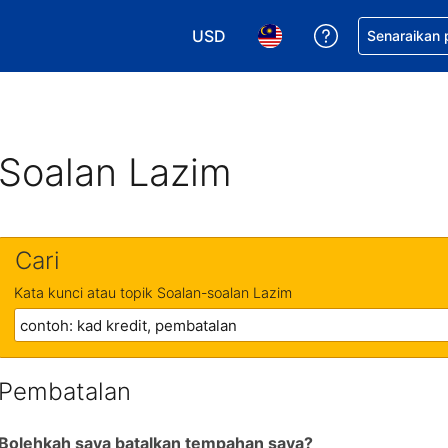
USD
Dapatkan ban
Senaraikan
Pilih mata wang anda. Mata wang
Pilih bahasa anda. Baha
Soalan Lazim
Cari
Kata kunci atau topik Soalan-soalan Lazim
Pembatalan
Bolehkah saya batalkan tempahan saya?