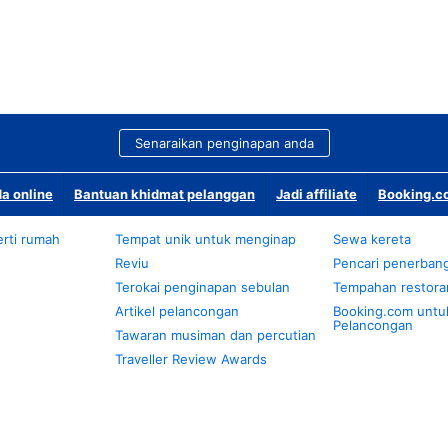
Senaraikan penginapan anda
a online
Bantuan khidmat pelanggan
Jadi affiliate
Booking.co
rti rumah
Tempat unik untuk menginap
Sewa kereta
Reviu
Pencari penerban
Terokai penginapan sebulan
Tempahan restora
Artikel pelancongan
Booking.com untu
Pelancongan
Tawaran musiman dan percutian
Traveller Review Awards