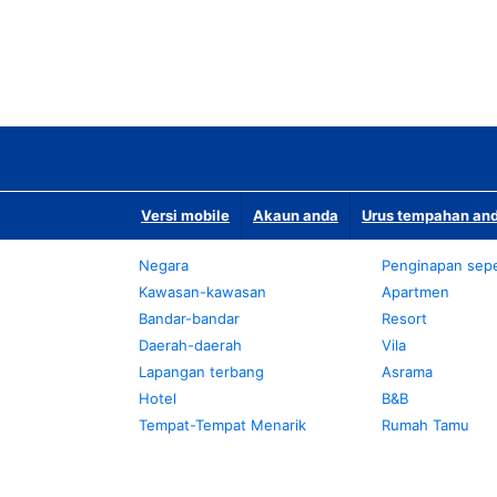
Versi mobile
Akaun anda
Urus tempahan and
Negara
Penginapan sepe
Kawasan-kawasan
Apartmen
Bandar-bandar
Resort
Daerah-daerah
Vila
Lapangan terbang
Asrama
Hotel
B&B
Tempat-Tempat Menarik
Rumah Tamu