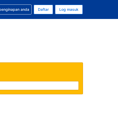
tuan bagi tempahan anda
 penginapan anda
Daftar
Log masuk
 semasa anda adalah Dolar A.S.
sa semasa anda adalah Bahasa Malaysia