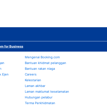
m for Business
Mengenai Booking.com
gan
Bantuan khidmat pelanggan
n
Bantuan rakan niaga
k Ejen
Careers
Kelestarian
Laman akhbar
Laman maklumat keselamatan
Hubungan pelabur
Terma Perkhidmatan