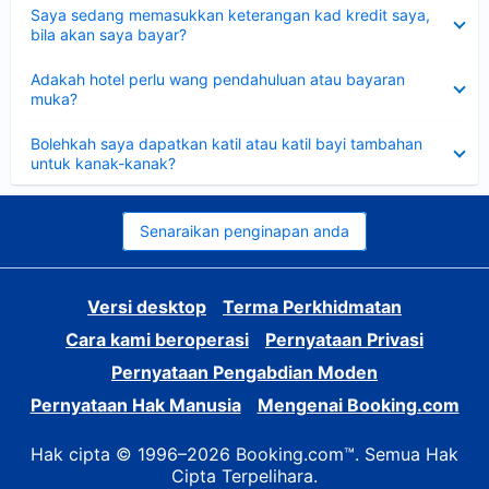
Dikecilkan
Saya sedang memasukkan keterangan kad kredit saya,
bila akan saya bayar?
Dikecilkan
Adakah hotel perlu wang pendahuluan atau bayaran
muka?
Dikecilkan
Bolehkah saya dapatkan katil atau katil bayi tambahan
untuk kanak-kanak?
Senaraikan penginapan anda
Versi desktop
Terma Perkhidmatan
Cara kami beroperasi
Pernyataan Privasi
Pernyataan Pengabdian Moden
Pernyataan Hak Manusia
Mengenai Booking.com
Hak cipta © 1996–2026 Booking.com™. Semua Hak
Cipta Terpelihara.