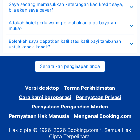
Dikecilkan
Saya sedang memasukkan keterangan kad kredit saya,
bila akan saya bayar?
Dikecilkan
Adakah hotel perlu wang pendahuluan atau bayaran
muka?
Dikecilkan
Bolehkah saya dapatkan katil atau katil bayi tambahan
untuk kanak-kanak?
Senaraikan penginapan anda
Versi desktop
Terma Perkhidmatan
Cara kami beroperasi
Pernyataan Privasi
Pernyataan Pengabdian Moden
Pernyataan Hak Manusia
Mengenai Booking.com
Hak cipta © 1996–2026 Booking.com™. Semua Hak
Cipta Terpelihara.