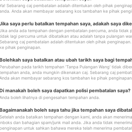
Ya! Sebarang caj pembatalan adalah ditentukan oleh pihak pengina
anda. Anda akan membayar sebarang kos tambahan ke pihak pengi
Jika saya perlu batalkan tempahan saya, adakah saya dik
Jika anda ada tempahan dengan pembatalan percuma, anda tidak p
tidak lagi percuma untuk dibatalkan atau adalah tanpa pulangan w
Sebarang caj pembatalan adalah ditentukan oleh pihak penginapa
ke pihak penginapan.
Bolehkah saya batalkan atau ubah tarikh saya bagi temp
Perubahan pada tarikh tempahan 'Tanpa Pulangan Wang' tidak dibena
tempahan anda, anda mungkin dikenakan caj. Sebarang caj pembata
Anda akan membayar sebarang kos tambahan ke pihak penginapan
Di manakah boleh saya dapatkan polisi pembatalan saya?
Anda boleh lihatnya di pengesahan tempahan anda.
Bagaimanakah boleh saya tahu jika tempahan saya dibata
Setelah anda batalkan tempahan dengan kami, anda akan menerima
inboks dan bahagian spam/junk mail anda. Jika anda tidak menerima
penginapan untuk sahkan bahawa mereka telah menerima pembatal