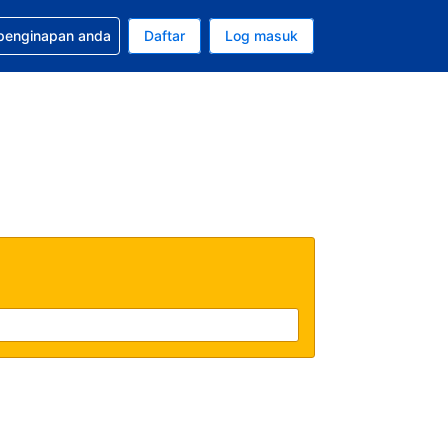
tuan bagi tempahan anda
 penginapan anda
Daftar
Log masuk
 semasa anda adalah Ringgit Malaysia
sa semasa anda adalah Bahasa Malaysia