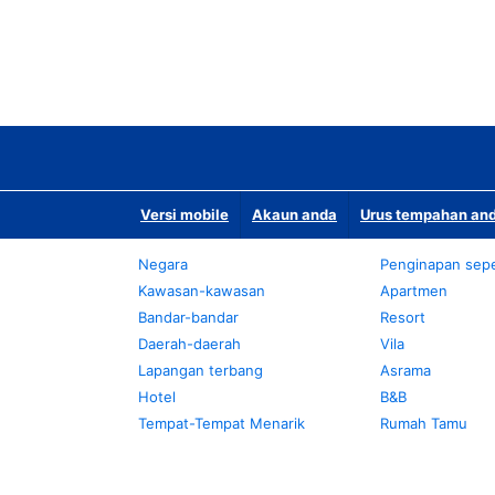
Versi mobile
Akaun anda
Urus tempahan and
Negara
Penginapan sepe
Kawasan-kawasan
Apartmen
Bandar-bandar
Resort
Daerah-daerah
Vila
Lapangan terbang
Asrama
Hotel
B&B
Tempat-Tempat Menarik
Rumah Tamu