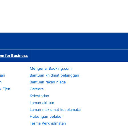
m for Business
Mengenai Booking.com
gan
Bantuan khidmat pelanggan
n
Bantuan rakan niaga
k Ejen
Careers
Kelestarian
Laman akhbar
Laman maklumat keselamatan
Hubungan pelabur
Terma Perkhidmatan