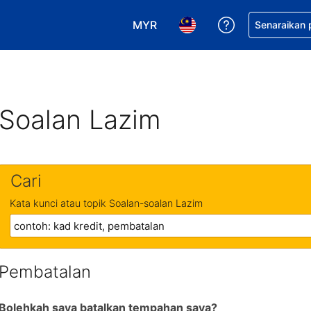
MYR
Dapatkan ban
Senaraikan
Pilih mata wang anda. Mata wang
Pilih bahasa anda. Baha
Soalan Lazim
Cari
Kata kunci atau topik Soalan-soalan Lazim
Pembatalan
Bolehkah saya batalkan tempahan saya?