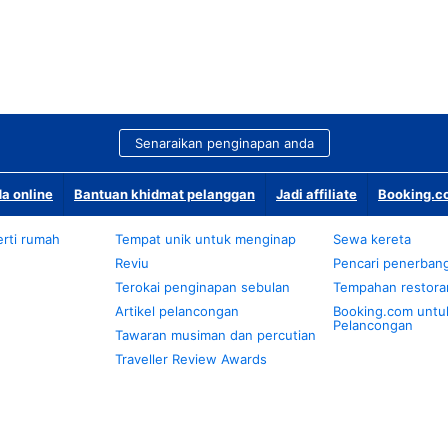
Senaraikan penginapan anda
a online
Bantuan khidmat pelanggan
Jadi affiliate
Booking.co
rti rumah
Tempat unik untuk menginap
Sewa kereta
Reviu
Pencari penerban
Terokai penginapan sebulan
Tempahan restora
Artikel pelancongan
Booking.com untu
Pelancongan
Tawaran musiman dan percutian
Traveller Review Awards