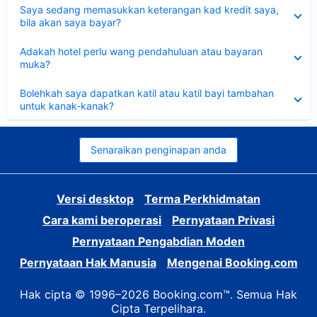
Dikecilkan
Saya sedang memasukkan keterangan kad kredit saya,
bila akan saya bayar?
Dikecilkan
Adakah hotel perlu wang pendahuluan atau bayaran
muka?
Dikecilkan
Bolehkah saya dapatkan katil atau katil bayi tambahan
untuk kanak-kanak?
Senaraikan penginapan anda
Versi desktop
Terma Perkhidmatan
Cara kami beroperasi
Pernyataan Privasi
Pernyataan Pengabdian Moden
Pernyataan Hak Manusia
Mengenai Booking.com
Hak cipta © 1996–2026 Booking.com™. Semua Hak
Cipta Terpelihara.