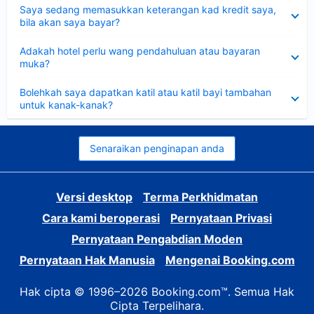
Dikecilkan
Saya sedang memasukkan keterangan kad kredit saya,
bila akan saya bayar?
Dikecilkan
Adakah hotel perlu wang pendahuluan atau bayaran
muka?
Dikecilkan
Bolehkah saya dapatkan katil atau katil bayi tambahan
untuk kanak-kanak?
Senaraikan penginapan anda
Versi desktop
Terma Perkhidmatan
Cara kami beroperasi
Pernyataan Privasi
Pernyataan Pengabdian Moden
Pernyataan Hak Manusia
Mengenai Booking.com
Hak cipta © 1996–2026 Booking.com™. Semua Hak
Cipta Terpelihara.