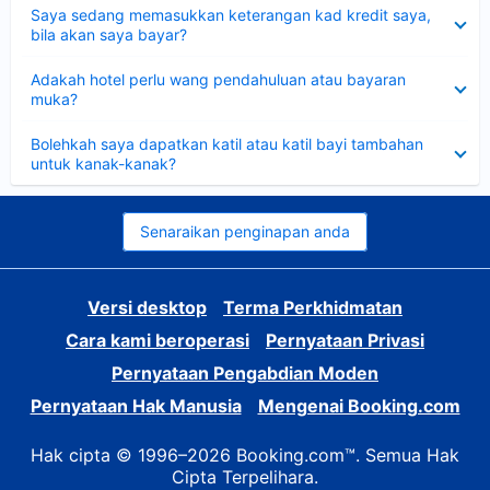
Dikecilkan
Saya sedang memasukkan keterangan kad kredit saya,
bila akan saya bayar?
Dikecilkan
Adakah hotel perlu wang pendahuluan atau bayaran
muka?
Dikecilkan
Bolehkah saya dapatkan katil atau katil bayi tambahan
untuk kanak-kanak?
Senaraikan penginapan anda
Versi desktop
Terma Perkhidmatan
Cara kami beroperasi
Pernyataan Privasi
Pernyataan Pengabdian Moden
Pernyataan Hak Manusia
Mengenai Booking.com
Hak cipta © 1996–2026 Booking.com™. Semua Hak
Cipta Terpelihara.