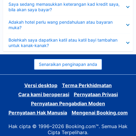
Dikecilkan
Saya sedang memasukkan keterangan kad kredit saya,
bila akan saya bayar?
Dikecilkan
Adakah hotel perlu wang pendahuluan atau bayaran
muka?
Dikecilkan
Bolehkah saya dapatkan katil atau katil bayi tambahan
untuk kanak-kanak?
Senaraikan penginapan anda
Versi desktop
Terma Perkhidmatan
Cara kami beroperasi
Pernyataan Privasi
Pernyataan Pengabdian Moden
Pernyataan Hak Manusia
Mengenai Booking.com
Hak cipta © 1996–2026 Booking.com™. Semua Hak
Cipta Terpelihara.