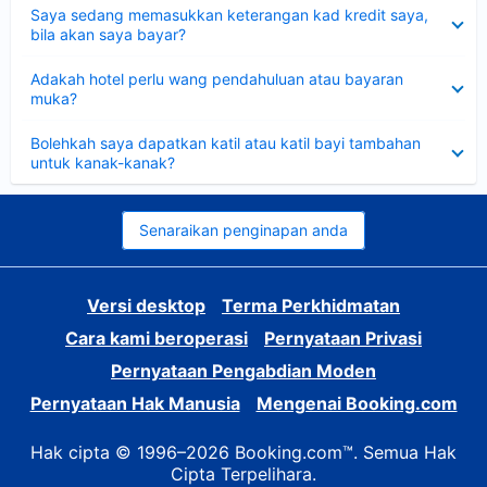
Dikecilkan
Saya sedang memasukkan keterangan kad kredit saya,
bila akan saya bayar?
Dikecilkan
Adakah hotel perlu wang pendahuluan atau bayaran
muka?
Dikecilkan
Bolehkah saya dapatkan katil atau katil bayi tambahan
untuk kanak-kanak?
Senaraikan penginapan anda
Versi desktop
Terma Perkhidmatan
Cara kami beroperasi
Pernyataan Privasi
Pernyataan Pengabdian Moden
Pernyataan Hak Manusia
Mengenai Booking.com
Hak cipta © 1996–2026 Booking.com™. Semua Hak
Cipta Terpelihara.