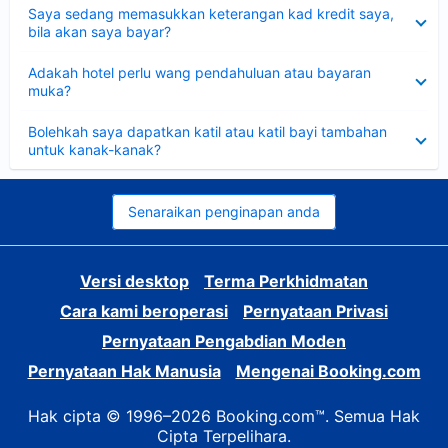
Dikecilkan
Saya sedang memasukkan keterangan kad kredit saya,
bila akan saya bayar?
Dikecilkan
Adakah hotel perlu wang pendahuluan atau bayaran
muka?
Dikecilkan
Bolehkah saya dapatkan katil atau katil bayi tambahan
untuk kanak-kanak?
Senaraikan penginapan anda
Versi desktop
Terma Perkhidmatan
Cara kami beroperasi
Pernyataan Privasi
Pernyataan Pengabdian Moden
Pernyataan Hak Manusia
Mengenai Booking.com
Hak cipta © 1996–2026 Booking.com™. Semua Hak
Cipta Terpelihara.