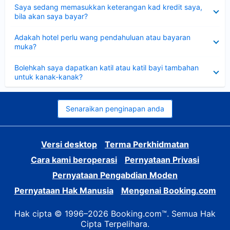
Dikecilkan
Saya sedang memasukkan keterangan kad kredit saya,
bila akan saya bayar?
Dikecilkan
Adakah hotel perlu wang pendahuluan atau bayaran
muka?
Dikecilkan
Bolehkah saya dapatkan katil atau katil bayi tambahan
untuk kanak-kanak?
Senaraikan penginapan anda
Versi desktop
Terma Perkhidmatan
Cara kami beroperasi
Pernyataan Privasi
Pernyataan Pengabdian Moden
Pernyataan Hak Manusia
Mengenai Booking.com
Hak cipta © 1996–2026 Booking.com™. Semua Hak
Cipta Terpelihara.