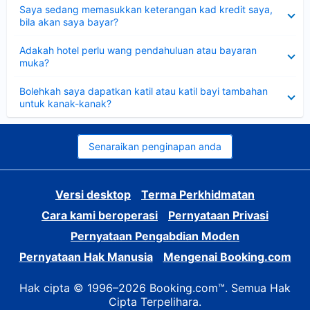
Dikecilkan
Saya sedang memasukkan keterangan kad kredit saya,
bila akan saya bayar?
Dikecilkan
Adakah hotel perlu wang pendahuluan atau bayaran
muka?
Dikecilkan
Bolehkah saya dapatkan katil atau katil bayi tambahan
untuk kanak-kanak?
Senaraikan penginapan anda
Versi desktop
Terma Perkhidmatan
Cara kami beroperasi
Pernyataan Privasi
Pernyataan Pengabdian Moden
Pernyataan Hak Manusia
Mengenai Booking.com
Hak cipta © 1996–2026 Booking.com™. Semua Hak
Cipta Terpelihara.