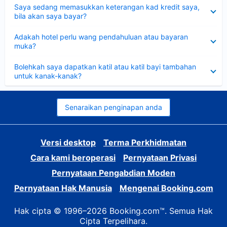
Dikecilkan
Saya sedang memasukkan keterangan kad kredit saya,
bila akan saya bayar?
Dikecilkan
Adakah hotel perlu wang pendahuluan atau bayaran
muka?
Dikecilkan
Bolehkah saya dapatkan katil atau katil bayi tambahan
untuk kanak-kanak?
Senaraikan penginapan anda
Versi desktop
Terma Perkhidmatan
Cara kami beroperasi
Pernyataan Privasi
Pernyataan Pengabdian Moden
Pernyataan Hak Manusia
Mengenai Booking.com
Hak cipta © 1996–2026 Booking.com™. Semua Hak
Cipta Terpelihara.