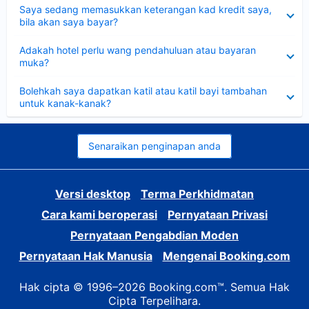
Dikecilkan
Saya sedang memasukkan keterangan kad kredit saya,
bila akan saya bayar?
Dikecilkan
Adakah hotel perlu wang pendahuluan atau bayaran
muka?
Dikecilkan
Bolehkah saya dapatkan katil atau katil bayi tambahan
untuk kanak-kanak?
Senaraikan penginapan anda
Versi desktop
Terma Perkhidmatan
Cara kami beroperasi
Pernyataan Privasi
Pernyataan Pengabdian Moden
Pernyataan Hak Manusia
Mengenai Booking.com
Hak cipta © 1996–2026 Booking.com™. Semua Hak
Cipta Terpelihara.