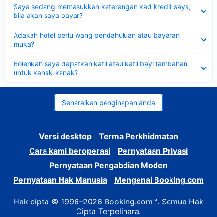
Dikecilkan
Saya sedang memasukkan keterangan kad kredit saya,
bila akan saya bayar?
Dikecilkan
Adakah hotel perlu wang pendahuluan atau bayaran
muka?
Dikecilkan
Bolehkah saya dapatkan katil atau katil bayi tambahan
untuk kanak-kanak?
Senaraikan penginapan anda
Versi desktop
Terma Perkhidmatan
Cara kami beroperasi
Pernyataan Privasi
Pernyataan Pengabdian Moden
Pernyataan Hak Manusia
Mengenai Booking.com
Hak cipta © 1996–2026 Booking.com™. Semua Hak
Cipta Terpelihara.