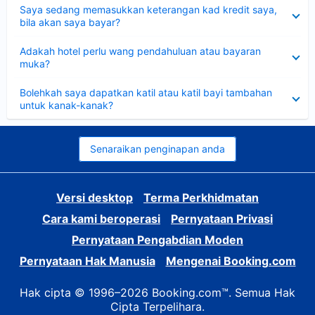
Dikecilkan
Saya sedang memasukkan keterangan kad kredit saya,
bila akan saya bayar?
Dikecilkan
Adakah hotel perlu wang pendahuluan atau bayaran
muka?
Dikecilkan
Bolehkah saya dapatkan katil atau katil bayi tambahan
untuk kanak-kanak?
Senaraikan penginapan anda
Versi desktop
Terma Perkhidmatan
Cara kami beroperasi
Pernyataan Privasi
Pernyataan Pengabdian Moden
Pernyataan Hak Manusia
Mengenai Booking.com
Hak cipta © 1996–2026 Booking.com™. Semua Hak
Cipta Terpelihara.