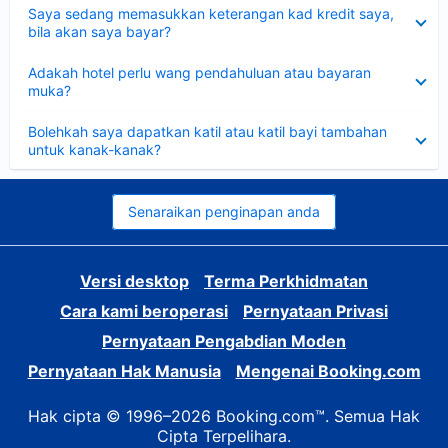
Dikecilkan
Saya sedang memasukkan keterangan kad kredit saya,
bila akan saya bayar?
Dikecilkan
Adakah hotel perlu wang pendahuluan atau bayaran
muka?
Dikecilkan
Bolehkah saya dapatkan katil atau katil bayi tambahan
untuk kanak-kanak?
Senaraikan penginapan anda
Versi desktop
Terma Perkhidmatan
Cara kami beroperasi
Pernyataan Privasi
Pernyataan Pengabdian Moden
Pernyataan Hak Manusia
Mengenai Booking.com
Hak cipta © 1996–2026 Booking.com™. Semua Hak
Cipta Terpelihara.