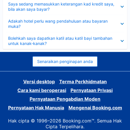
Dikecilkan
Saya sedang memasukkan keterangan kad kredit saya,
bila akan saya bayar?
Dikecilkan
Adakah hotel perlu wang pendahuluan atau bayaran
muka?
Dikecilkan
Bolehkah saya dapatkan katil atau katil bayi tambahan
untuk kanak-kanak?
Senaraikan penginapan anda
Versi desktop
Terma Perkhidmatan
Cara kami beroperasi
Pernyataan Privasi
Pernyataan Pengabdian Moden
Pernyataan Hak Manusia
Mengenai Booking.com
Hak cipta © 1996–2026 Booking.com™. Semua Hak
Cipta Terpelihara.