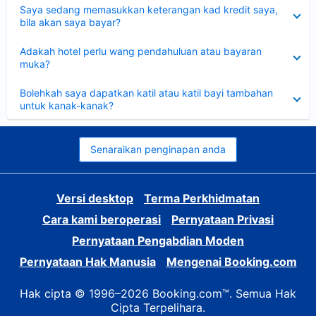
Dikecilkan
Saya sedang memasukkan keterangan kad kredit saya,
bila akan saya bayar?
Dikecilkan
Adakah hotel perlu wang pendahuluan atau bayaran
muka?
Dikecilkan
Bolehkah saya dapatkan katil atau katil bayi tambahan
untuk kanak-kanak?
Senaraikan penginapan anda
Versi desktop
Terma Perkhidmatan
Cara kami beroperasi
Pernyataan Privasi
Pernyataan Pengabdian Moden
Pernyataan Hak Manusia
Mengenai Booking.com
Hak cipta © 1996–2026 Booking.com™. Semua Hak
Cipta Terpelihara.