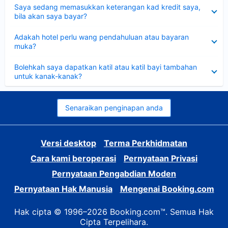
Dikecilkan
Saya sedang memasukkan keterangan kad kredit saya,
bila akan saya bayar?
Dikecilkan
Adakah hotel perlu wang pendahuluan atau bayaran
muka?
Dikecilkan
Bolehkah saya dapatkan katil atau katil bayi tambahan
untuk kanak-kanak?
Senaraikan penginapan anda
Versi desktop
Terma Perkhidmatan
Cara kami beroperasi
Pernyataan Privasi
Pernyataan Pengabdian Moden
Pernyataan Hak Manusia
Mengenai Booking.com
Hak cipta © 1996–2026 Booking.com™. Semua Hak
Cipta Terpelihara.