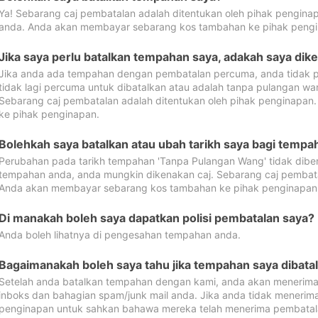
Ya! Sebarang caj pembatalan adalah ditentukan oleh pihak pengina
anda. Anda akan membayar sebarang kos tambahan ke pihak pengi
Jika saya perlu batalkan tempahan saya, adakah saya dik
Jika anda ada tempahan dengan pembatalan percuma, anda tidak p
tidak lagi percuma untuk dibatalkan atau adalah tanpa pulangan w
Sebarang caj pembatalan adalah ditentukan oleh pihak penginapa
ke pihak penginapan.
Bolehkah saya batalkan atau ubah tarikh saya bagi temp
Perubahan pada tarikh tempahan 'Tanpa Pulangan Wang' tidak dibena
tempahan anda, anda mungkin dikenakan caj. Sebarang caj pembata
Anda akan membayar sebarang kos tambahan ke pihak penginapan
Di manakah boleh saya dapatkan polisi pembatalan saya?
Anda boleh lihatnya di pengesahan tempahan anda.
Bagaimanakah boleh saya tahu jika tempahan saya dibata
Setelah anda batalkan tempahan dengan kami, anda akan menerima
inboks dan bahagian spam/junk mail anda. Jika anda tidak menerima
penginapan untuk sahkan bahawa mereka telah menerima pembatal