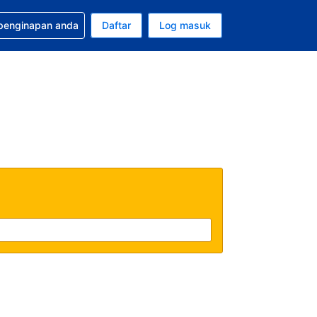
tuan bagi tempahan anda
 penginapan anda
Daftar
Log masuk
 semasa anda adalah Ringgit Malaysia
sa semasa anda adalah Bahasa Malaysia