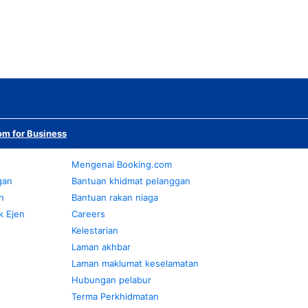
m for Business
Mengenai Booking.com
gan
Bantuan khidmat pelanggan
n
Bantuan rakan niaga
k Ejen
Careers
Kelestarian
Laman akhbar
Laman maklumat keselamatan
Hubungan pelabur
Terma Perkhidmatan