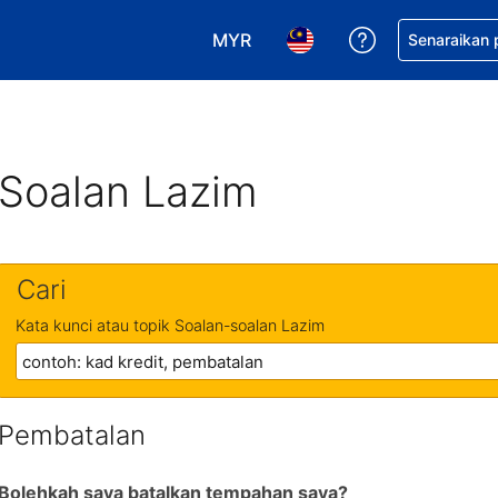
MYR
Dapatkan ban
Senaraikan
Pilih mata wang anda. Mata wang
Pilih bahasa anda. Baha
Soalan Lazim
Cari
Kata kunci atau topik Soalan-soalan Lazim
Pembatalan
Bolehkah saya batalkan tempahan saya?