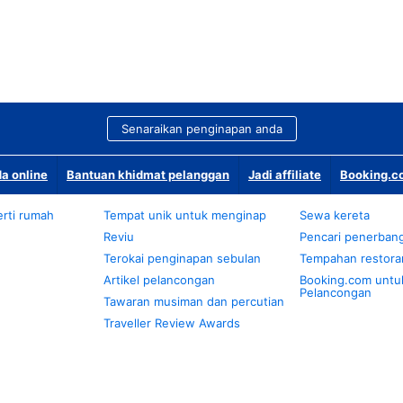
Senaraikan penginapan anda
a online
Bantuan khidmat pelanggan
Jadi affiliate
Booking.co
rti rumah
Tempat unik untuk menginap
Sewa kereta
Reviu
Pencari penerban
Terokai penginapan sebulan
Tempahan restora
Artikel pelancongan
Booking.com untu
Pelancongan
Tawaran musiman dan percutian
Traveller Review Awards