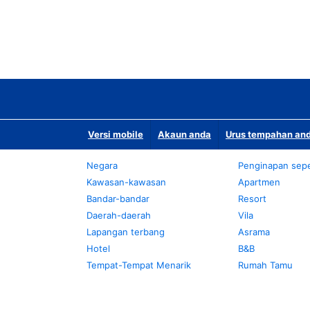
Versi mobile
Akaun anda
Urus tempahan and
Negara
Penginapan sepe
Kawasan-kawasan
Apartmen
Bandar-bandar
Resort
Daerah-daerah
Vila
Lapangan terbang
Asrama
Hotel
B&B
Tempat-Tempat Menarik
Rumah Tamu