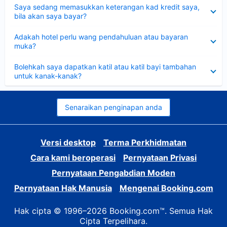
Dikecilkan
Saya sedang memasukkan keterangan kad kredit saya,
bila akan saya bayar?
Dikecilkan
Adakah hotel perlu wang pendahuluan atau bayaran
muka?
Dikecilkan
Bolehkah saya dapatkan katil atau katil bayi tambahan
untuk kanak-kanak?
Senaraikan penginapan anda
Versi desktop
Terma Perkhidmatan
Cara kami beroperasi
Pernyataan Privasi
Pernyataan Pengabdian Moden
Pernyataan Hak Manusia
Mengenai Booking.com
Hak cipta © 1996–2026 Booking.com™. Semua Hak
Cipta Terpelihara.