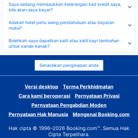
Dikecilkan
Saya sedang memasukkan keterangan kad kredit saya,
bila akan saya bayar?
Dikecilkan
Adakah hotel perlu wang pendahuluan atau bayaran
muka?
Dikecilkan
Bolehkah saya dapatkan katil atau katil bayi tambahan
untuk kanak-kanak?
Senaraikan penginapan anda
Versi desktop
Terma Perkhidmatan
Cara kami beroperasi
Pernyataan Privasi
Pernyataan Pengabdian Moden
Pernyataan Hak Manusia
Mengenai Booking.com
Hak cipta © 1996–2026 Booking.com™. Semua Hak
Cipta Terpelihara.