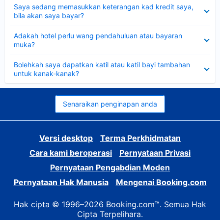
Dikecilkan
Saya sedang memasukkan keterangan kad kredit saya,
bila akan saya bayar?
Dikecilkan
Adakah hotel perlu wang pendahuluan atau bayaran
muka?
Dikecilkan
Bolehkah saya dapatkan katil atau katil bayi tambahan
untuk kanak-kanak?
Senaraikan penginapan anda
Versi desktop
Terma Perkhidmatan
Cara kami beroperasi
Pernyataan Privasi
Pernyataan Pengabdian Moden
Pernyataan Hak Manusia
Mengenai Booking.com
Hak cipta © 1996–2026 Booking.com™. Semua Hak
Cipta Terpelihara.