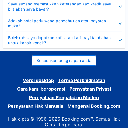
Dikecilkan
Saya sedang memasukkan keterangan kad kredit saya,
bila akan saya bayar?
Dikecilkan
Adakah hotel perlu wang pendahuluan atau bayaran
muka?
Dikecilkan
Bolehkah saya dapatkan katil atau katil bayi tambahan
untuk kanak-kanak?
Senaraikan penginapan anda
Versi desktop
Terma Perkhidmatan
Cara kami beroperasi
Pernyataan Privasi
Pernyataan Pengabdian Moden
Pernyataan Hak Manusia
Mengenai Booking.com
Hak cipta © 1996–2026 Booking.com™. Semua Hak
Cipta Terpelihara.