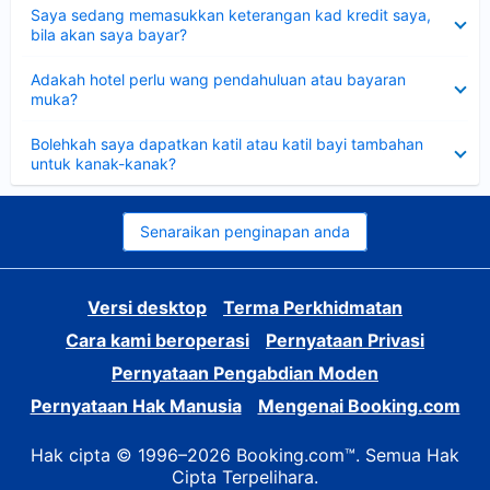
Dikecilkan
Saya sedang memasukkan keterangan kad kredit saya,
bila akan saya bayar?
Dikecilkan
Adakah hotel perlu wang pendahuluan atau bayaran
muka?
Dikecilkan
Bolehkah saya dapatkan katil atau katil bayi tambahan
untuk kanak-kanak?
Senaraikan penginapan anda
Versi desktop
Terma Perkhidmatan
Cara kami beroperasi
Pernyataan Privasi
Pernyataan Pengabdian Moden
Pernyataan Hak Manusia
Mengenai Booking.com
Hak cipta © 1996–2026 Booking.com™. Semua Hak
Cipta Terpelihara.