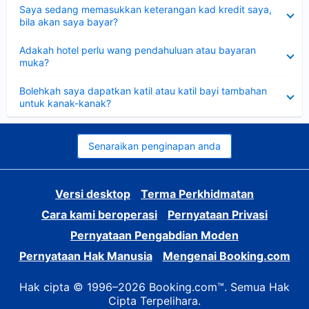
Dikecilkan
Saya sedang memasukkan keterangan kad kredit saya,
bila akan saya bayar?
Dikecilkan
Adakah hotel perlu wang pendahuluan atau bayaran
muka?
Dikecilkan
Bolehkah saya dapatkan katil atau katil bayi tambahan
untuk kanak-kanak?
Senaraikan penginapan anda
Versi desktop
Terma Perkhidmatan
Cara kami beroperasi
Pernyataan Privasi
Pernyataan Pengabdian Moden
Pernyataan Hak Manusia
Mengenai Booking.com
Hak cipta © 1996–2026 Booking.com™. Semua Hak
Cipta Terpelihara.