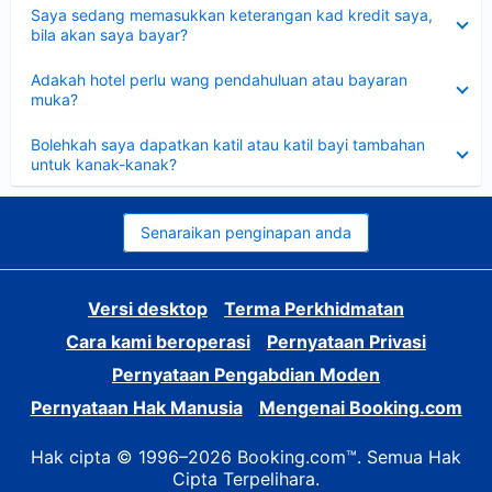
Dikecilkan
Saya sedang memasukkan keterangan kad kredit saya,
bila akan saya bayar?
Dikecilkan
Adakah hotel perlu wang pendahuluan atau bayaran
muka?
Dikecilkan
Bolehkah saya dapatkan katil atau katil bayi tambahan
untuk kanak-kanak?
Senaraikan penginapan anda
Versi desktop
Terma Perkhidmatan
Cara kami beroperasi
Pernyataan Privasi
Pernyataan Pengabdian Moden
Pernyataan Hak Manusia
Mengenai Booking.com
Hak cipta © 1996–2026 Booking.com™. Semua Hak
Cipta Terpelihara.