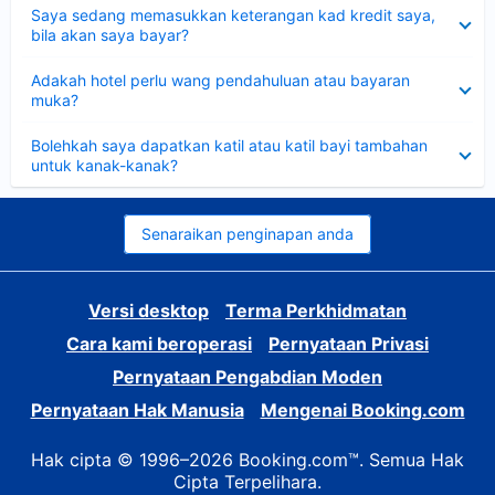
Dikecilkan
Saya sedang memasukkan keterangan kad kredit saya,
bila akan saya bayar?
Dikecilkan
Adakah hotel perlu wang pendahuluan atau bayaran
muka?
Dikecilkan
Bolehkah saya dapatkan katil atau katil bayi tambahan
untuk kanak-kanak?
Senaraikan penginapan anda
Versi desktop
Terma Perkhidmatan
Cara kami beroperasi
Pernyataan Privasi
Pernyataan Pengabdian Moden
Pernyataan Hak Manusia
Mengenai Booking.com
Hak cipta © 1996–2026 Booking.com™. Semua Hak
Cipta Terpelihara.