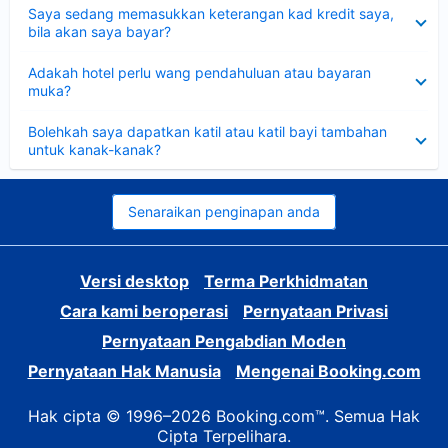
Dikecilkan
Saya sedang memasukkan keterangan kad kredit saya,
bila akan saya bayar?
Dikecilkan
Adakah hotel perlu wang pendahuluan atau bayaran
muka?
Dikecilkan
Bolehkah saya dapatkan katil atau katil bayi tambahan
untuk kanak-kanak?
Senaraikan penginapan anda
Versi desktop
Terma Perkhidmatan
Cara kami beroperasi
Pernyataan Privasi
Pernyataan Pengabdian Moden
Pernyataan Hak Manusia
Mengenai Booking.com
Hak cipta © 1996–2026 Booking.com™. Semua Hak
Cipta Terpelihara.