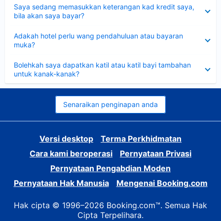
Dikecilkan
Saya sedang memasukkan keterangan kad kredit saya,
bila akan saya bayar?
Dikecilkan
Adakah hotel perlu wang pendahuluan atau bayaran
muka?
Dikecilkan
Bolehkah saya dapatkan katil atau katil bayi tambahan
untuk kanak-kanak?
Senaraikan penginapan anda
Versi desktop
Terma Perkhidmatan
Cara kami beroperasi
Pernyataan Privasi
Pernyataan Pengabdian Moden
Pernyataan Hak Manusia
Mengenai Booking.com
Hak cipta © 1996–2026 Booking.com™. Semua Hak
Cipta Terpelihara.