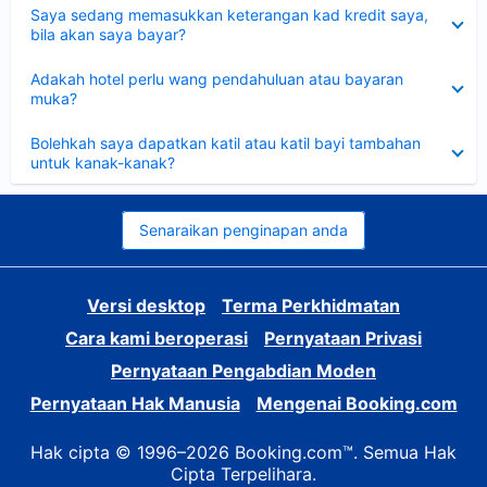
Dikecilkan
Saya sedang memasukkan keterangan kad kredit saya,
bila akan saya bayar?
Dikecilkan
Adakah hotel perlu wang pendahuluan atau bayaran
muka?
Dikecilkan
Bolehkah saya dapatkan katil atau katil bayi tambahan
untuk kanak-kanak?
Senaraikan penginapan anda
Versi desktop
Terma Perkhidmatan
Cara kami beroperasi
Pernyataan Privasi
Pernyataan Pengabdian Moden
Pernyataan Hak Manusia
Mengenai Booking.com
Hak cipta © 1996–2026 Booking.com™. Semua Hak
Cipta Terpelihara.