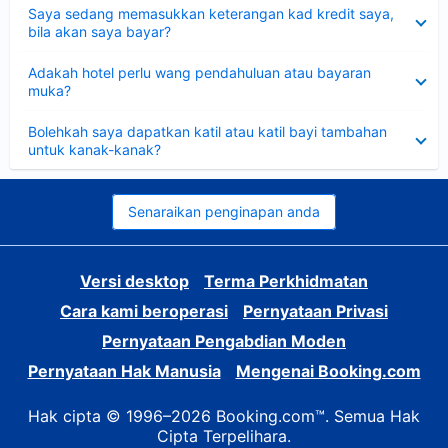
Dikecilkan
Saya sedang memasukkan keterangan kad kredit saya,
bila akan saya bayar?
Dikecilkan
Adakah hotel perlu wang pendahuluan atau bayaran
muka?
Dikecilkan
Bolehkah saya dapatkan katil atau katil bayi tambahan
untuk kanak-kanak?
Senaraikan penginapan anda
Versi desktop
Terma Perkhidmatan
Cara kami beroperasi
Pernyataan Privasi
Pernyataan Pengabdian Moden
Pernyataan Hak Manusia
Mengenai Booking.com
Hak cipta © 1996–2026 Booking.com™. Semua Hak
Cipta Terpelihara.