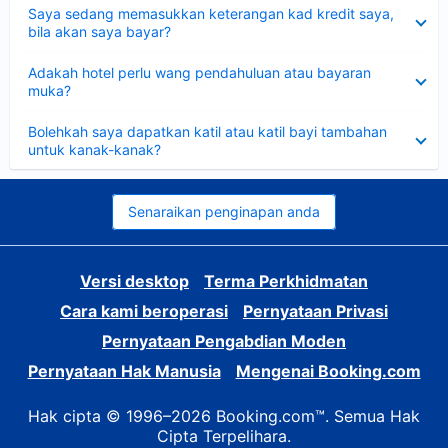
Dikecilkan
Saya sedang memasukkan keterangan kad kredit saya,
bila akan saya bayar?
Dikecilkan
Adakah hotel perlu wang pendahuluan atau bayaran
muka?
Dikecilkan
Bolehkah saya dapatkan katil atau katil bayi tambahan
untuk kanak-kanak?
Senaraikan penginapan anda
Versi desktop
Terma Perkhidmatan
Cara kami beroperasi
Pernyataan Privasi
Pernyataan Pengabdian Moden
Pernyataan Hak Manusia
Mengenai Booking.com
Hak cipta © 1996–2026 Booking.com™. Semua Hak
Cipta Terpelihara.