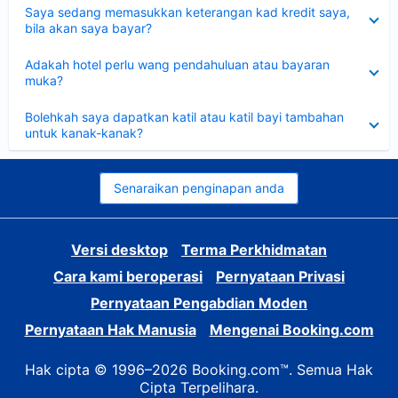
Dikecilkan
Saya sedang memasukkan keterangan kad kredit saya,
bila akan saya bayar?
Dikecilkan
Adakah hotel perlu wang pendahuluan atau bayaran
muka?
Dikecilkan
Bolehkah saya dapatkan katil atau katil bayi tambahan
untuk kanak-kanak?
Senaraikan penginapan anda
Versi desktop
Terma Perkhidmatan
Cara kami beroperasi
Pernyataan Privasi
Pernyataan Pengabdian Moden
Pernyataan Hak Manusia
Mengenai Booking.com
Hak cipta © 1996–2026 Booking.com™. Semua Hak
Cipta Terpelihara.