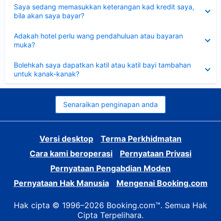
Dikecilkan
Saya sedang memasukkan keterangan kad kredit saya,
bila akan saya bayar?
Dikecilkan
Adakah hotel perlu wang pendahuluan atau bayaran
muka?
Dikecilkan
Bolehkah saya dapatkan katil atau katil bayi tambahan
untuk kanak-kanak?
Senaraikan penginapan anda
Versi desktop
Terma Perkhidmatan
Cara kami beroperasi
Pernyataan Privasi
Pernyataan Pengabdian Moden
Pernyataan Hak Manusia
Mengenai Booking.com
Hak cipta © 1996–2026 Booking.com™. Semua Hak
Cipta Terpelihara.