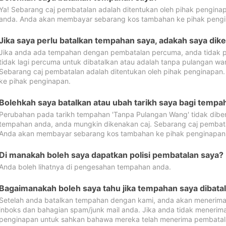
Ya! Sebarang caj pembatalan adalah ditentukan oleh pihak pengina
anda. Anda akan membayar sebarang kos tambahan ke pihak pengi
Jika saya perlu batalkan tempahan saya, adakah saya dik
Jika anda ada tempahan dengan pembatalan percuma, anda tidak p
tidak lagi percuma untuk dibatalkan atau adalah tanpa pulangan w
Sebarang caj pembatalan adalah ditentukan oleh pihak penginapa
ke pihak penginapan.
Bolehkah saya batalkan atau ubah tarikh saya bagi temp
Perubahan pada tarikh tempahan 'Tanpa Pulangan Wang' tidak dibena
tempahan anda, anda mungkin dikenakan caj. Sebarang caj pembata
Anda akan membayar sebarang kos tambahan ke pihak penginapan
Di manakah boleh saya dapatkan polisi pembatalan saya?
Anda boleh lihatnya di pengesahan tempahan anda.
Bagaimanakah boleh saya tahu jika tempahan saya dibata
Setelah anda batalkan tempahan dengan kami, anda akan menerima
inboks dan bahagian spam/junk mail anda. Jika anda tidak menerima
penginapan untuk sahkan bahawa mereka telah menerima pembatal