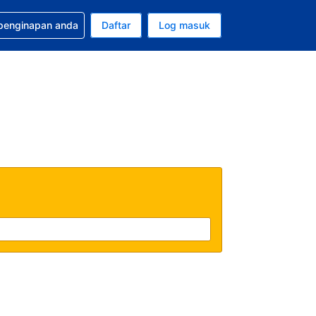
tuan bagi tempahan anda
 penginapan anda
Daftar
Log masuk
 semasa anda adalah Ringgit Malaysia
sa semasa anda adalah Bahasa Malaysia