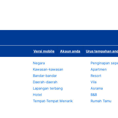
Versi mobile
Akaun anda
Urus tempahan and
Negara
Penginapan sepe
Kawasan-kawasan
Apartmen
Bandar-bandar
Resort
Daerah-daerah
Vila
Lapangan terbang
Asrama
Hotel
B&B
Tempat-Tempat Menarik
Rumah Tamu