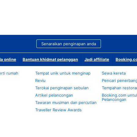
Senaraikan penginapan anda
a online
Bantuan khidmat pelanggan
Jadi affiliate
Booking.co
rti rumah
Tempat unik untuk menginap
Sewa kereta
Reviu
Pencari penerban
Terokai penginapan sebulan
Tempahan restora
Artikel pelancongan
Booking.com untu
Pelancongan
Tawaran musiman dan percutian
Traveller Review Awards