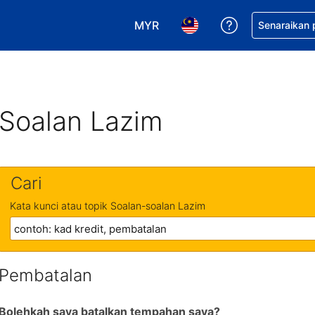
MYR
Dapatkan ban
Senaraikan
Pilih mata wang anda. Mata wang
Pilih bahasa anda. Baha
Soalan Lazim
Cari
Kata kunci atau topik Soalan-soalan Lazim
Pembatalan
Bolehkah saya batalkan tempahan saya?