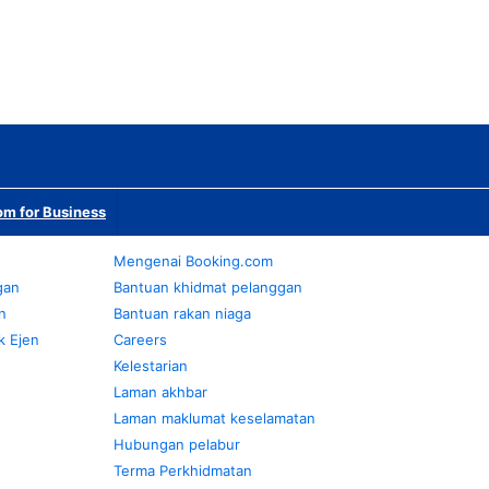
m for Business
Mengenai Booking.com
gan
Bantuan khidmat pelanggan
n
Bantuan rakan niaga
k Ejen
Careers
Kelestarian
Laman akhbar
Laman maklumat keselamatan
Hubungan pelabur
Terma Perkhidmatan