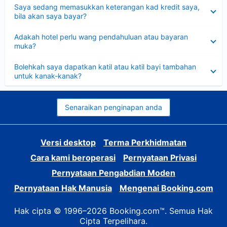
Dikecilkan
Saya sedang memasukkan keterangan kad kredit saya,
bila akan saya bayar?
Dikecilkan
Adakah hotel perlu wang pendahuluan atau bayaran
muka?
Dikecilkan
Bolehkah saya dapatkan katil atau katil bayi tambahan
untuk kanak-kanak?
Senaraikan penginapan anda
Versi desktop
Terma Perkhidmatan
Cara kami beroperasi
Pernyataan Privasi
Pernyataan Pengabdian Moden
Pernyataan Hak Manusia
Mengenai Booking.com
Hak cipta © 1996–2026 Booking.com™. Semua Hak
Cipta Terpelihara.