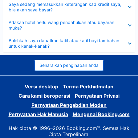
Dikecilkan
Saya sedang memasukkan keterangan kad kredit saya,
bila akan saya bayar?
Dikecilkan
Adakah hotel perlu wang pendahuluan atau bayaran
muka?
Dikecilkan
Bolehkah saya dapatkan katil atau katil bayi tambahan
untuk kanak-kanak?
Senaraikan penginapan anda
Versi desktop
Terma Perkhidmatan
Cara kami beroperasi
Pernyataan Privasi
Pernyataan Pengabdian Moden
Pernyataan Hak Manusia
Mengenai Booking.com
Hak cipta © 1996–2026 Booking.com™. Semua Hak
Cipta Terpelihara.