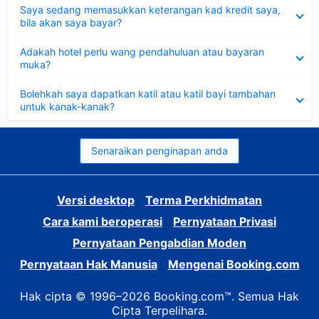
Dikecilkan
Saya sedang memasukkan keterangan kad kredit saya,
bila akan saya bayar?
Dikecilkan
Adakah hotel perlu wang pendahuluan atau bayaran
muka?
Dikecilkan
Bolehkah saya dapatkan katil atau katil bayi tambahan
untuk kanak-kanak?
Senaraikan penginapan anda
Versi desktop
Terma Perkhidmatan
Cara kami beroperasi
Pernyataan Privasi
Pernyataan Pengabdian Moden
Pernyataan Hak Manusia
Mengenai Booking.com
Hak cipta © 1996–2026 Booking.com™. Semua Hak
Cipta Terpelihara.