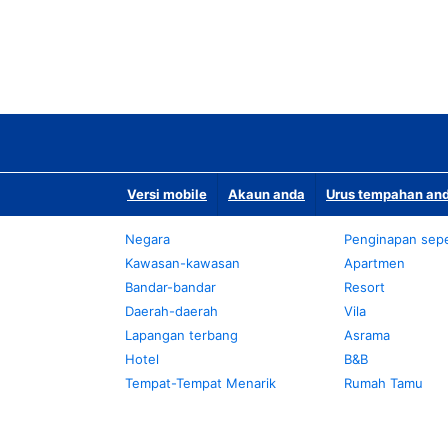
Versi mobile
Akaun anda
Urus tempahan and
Negara
Penginapan sepe
Kawasan-kawasan
Apartmen
Bandar-bandar
Resort
Daerah-daerah
Vila
Lapangan terbang
Asrama
Hotel
B&B
Tempat-Tempat Menarik
Rumah Tamu