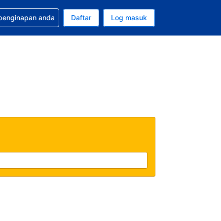
tuan bagi tempahan anda
 penginapan anda
Daftar
Log masuk
 semasa anda adalah Ringgit Malaysia
sa semasa anda adalah Bahasa Malaysia