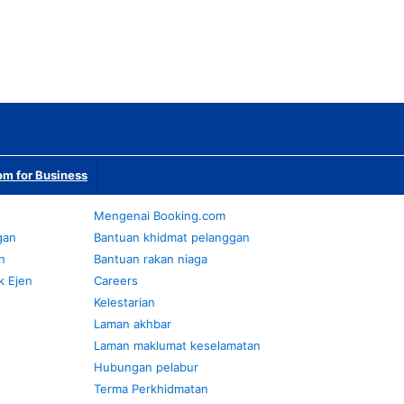
m for Business
Mengenai Booking.com
gan
Bantuan khidmat pelanggan
n
Bantuan rakan niaga
k Ejen
Careers
Kelestarian
Laman akhbar
Laman maklumat keselamatan
Hubungan pelabur
Terma Perkhidmatan