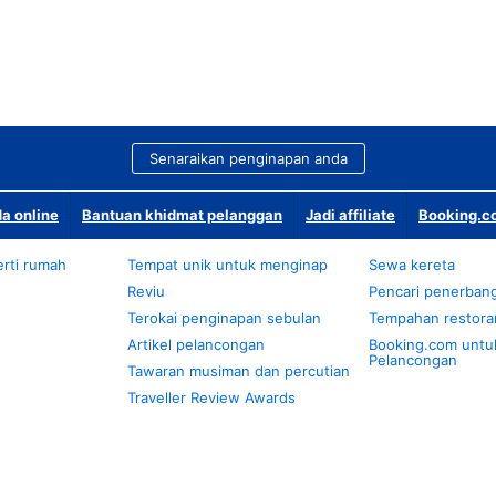
Senaraikan penginapan anda
a online
Bantuan khidmat pelanggan
Jadi affiliate
Booking.co
rti rumah
Tempat unik untuk menginap
Sewa kereta
Reviu
Pencari penerban
Terokai penginapan sebulan
Tempahan restora
Artikel pelancongan
Booking.com untu
Pelancongan
Tawaran musiman dan percutian
Traveller Review Awards