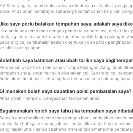
Ya! Sebarang caj pembatalan adalah ditentukan oleh pihak pengina
anda. Anda akan membayar sebarang kos tambahan ke pihak pengi
Jika saya perlu batalkan tempahan saya, adakah saya dik
Jika anda ada tempahan dengan pembatalan percuma, anda tidak p
tidak lagi percuma untuk dibatalkan atau adalah tanpa pulangan w
Sebarang caj pembatalan adalah ditentukan oleh pihak penginapa
ke pihak penginapan.
Bolehkah saya batalkan atau ubah tarikh saya bagi temp
Perubahan pada tarikh tempahan 'Tanpa Pulangan Wang' tidak dibena
tempahan anda, anda mungkin dikenakan caj. Sebarang caj pembata
Anda akan membayar sebarang kos tambahan ke pihak penginapan
Di manakah boleh saya dapatkan polisi pembatalan saya?
Anda boleh lihatnya di pengesahan tempahan anda.
Bagaimanakah boleh saya tahu jika tempahan saya dibata
Setelah anda batalkan tempahan dengan kami, anda akan menerima
inboks dan bahagian spam/junk mail anda. Jika anda tidak menerima
penginapan untuk sahkan bahawa mereka telah menerima pembatal