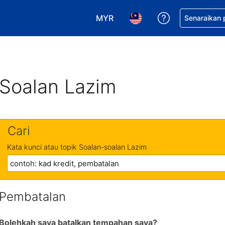
MYR
Dapatkan ban
Senaraikan
Pilih mata wang anda. Mata wang
Pilih bahasa anda. Baha
Soalan Lazim
Cari
Kata kunci atau topik Soalan-soalan Lazim
Pembatalan
Bolehkah saya batalkan tempahan saya?