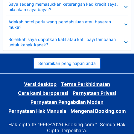
Dikecilkan
Saya sedang memasukkan keterangan kad kredit saya,
bila akan saya bayar?
Dikecilkan
Adakah hotel perlu wang pendahuluan atau bayaran
muka?
Dikecilkan
Bolehkah saya dapatkan katil atau katil bayi tambahan
untuk kanak-kanak?
Senaraikan penginapan anda
Versi desktop
Terma Perkhidmatan
Cara kami beroperasi
Pernyataan Privasi
Pernyataan Pengabdian Moden
Pernyataan Hak Manusia
Mengenai Booking.com
Hak cipta © 1996–2026 Booking.com™. Semua Hak
Cipta Terpelihara.