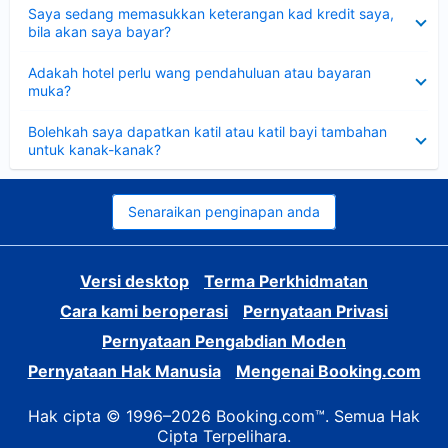
Dikecilkan
Saya sedang memasukkan keterangan kad kredit saya,
bila akan saya bayar?
Dikecilkan
Adakah hotel perlu wang pendahuluan atau bayaran
muka?
Dikecilkan
Bolehkah saya dapatkan katil atau katil bayi tambahan
untuk kanak-kanak?
Senaraikan penginapan anda
Versi desktop
Terma Perkhidmatan
Cara kami beroperasi
Pernyataan Privasi
Pernyataan Pengabdian Moden
Pernyataan Hak Manusia
Mengenai Booking.com
Hak cipta © 1996–2026 Booking.com™. Semua Hak
Cipta Terpelihara.